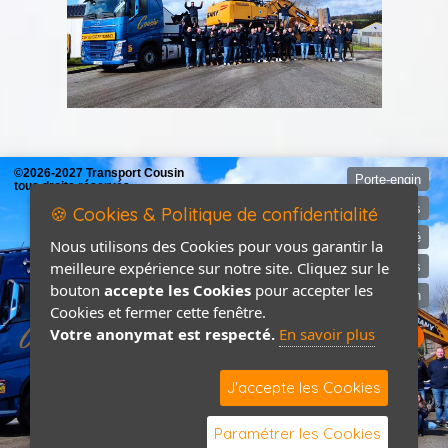
©2026-2027 Transport Cousin
Porte-engin
tous droits réservés
Mentions légales
🍪 Cookies & Politique de confidentialité
Politique de confidentialité
Nous utilisons des Cookies pour vous garantir la
meilleure expérience sur notre site. Cliquez sur le
Devis
bouton
accepte les Cookies
pour accepter les
Contact / Plan
Cookies et fermer cette fenêtre.
Votre anonymat est respecté.
En savoir plus
J'accepte les Cookies
Paramétrer les Cookies